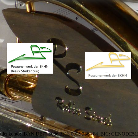
ndenkonto: IBAN
DE77 5086 3513 0005 2864
84
BIC:
GENODE51