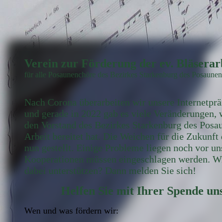
Verein zur Förderung der ev. Bläserarb
für alle Posaunenchöre des Bezirkes Starkenburg des Posau
Nach Corona überarbeiten wir unsere Internetpr
und gerade in 2022 gab es viele Veränderungen, 
den Vorstand des Bezirkes Starkenburg des Pos
Arbeit bereitet hat. Die Weichen für die Zukunf
nun gestellt. Einige Probleme liegen noch vor u
Kooperationen müssen eingeschlagen werden. Wir
dabei unterstützen? Dann melden Sie sich!
Helfen Sie mit Ihrer Spende un
Wen und was fördern wir: