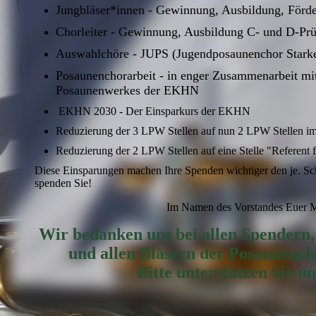
Jungbläser*innen - Gewinnung, Ausbildung, Förder
Chorleiter - Gewinnung, Ausbildung C- und D-Prüf
Auswahlchöre - JUPS (Jugendposaunenchor Starke
Posaunenchorarbeit - in enger Zusammenarbeit mi
Posaunenwerkes der EKHN
EKHN 2030 - Der Einsparkurs der EKHN
Reduzierung der 3 LPW Stellen auf nun 2 LPW Stellen i
Reduzierung der 2 LPW Stellen auf eine Stelle "Referent
Diese Einsparungen machen Ihre Spenden wichtiger den je. Sch
spenden Sie!
Im Namen des Vorstandes Euer M
Wir bedanken uns bei allen Spendern,
und allen Bläsern der Posaunench
Bitte unterstützen Sie un