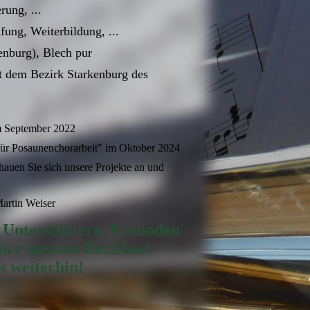
ung, ...
ung, Weiterbildung, ...
nburg), Blech pur
t dem Bezirk Starkenburg des
m September 2022
 für Posaunenchorarbeit" im Oktober 2024
auen Sie sich unsere Projekte an und
artin Weiser
 Unterstützern, Freunden
öre unseres Bezirkes!
s weiterhin!